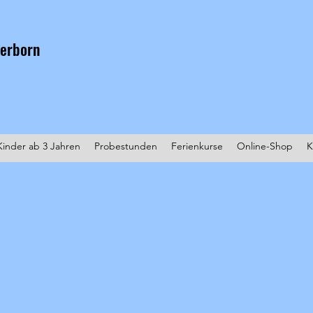
aderborn
 Kinder ab 3 Jahren
Probestunden
Ferienkurse
Online-Shop
K