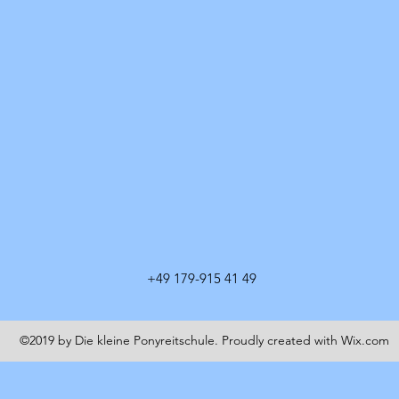
+49 179-915 41 49
©2019 by Die kleine Ponyreitschule. Proudly created with Wix.com